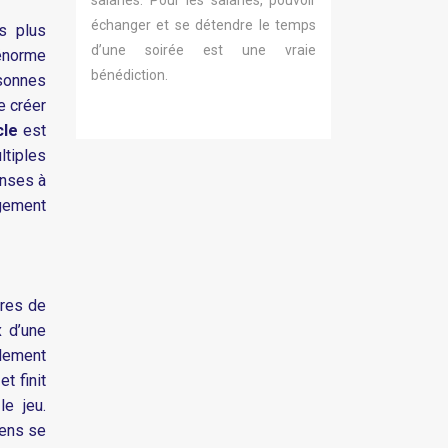
salariés. Pour les salariés, pouvoir
échanger et se détendre le temps
s plus
d’une soirée est une vraie
 énorme
bénédiction.
rsonnes
e créer
cle
est
ltiples
enses à
rgement
tres de
x d’une
alement
t finit
e jeu.
gens se