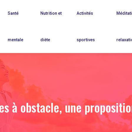
Santé
Nutrition et
Activités
Méditati
mentale
diète
sportives
relaxati
es à obstacle, une proposition