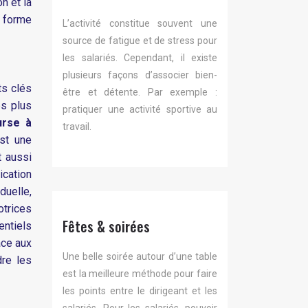
n et la
e forme
L’activité constitue souvent une
source de fatigue et de stress pour
les salariés. Cependant, il existe
plusieurs façons d’associer bien-
ts clés
être et détente. Par exemple :
es plus
pratiquer une activité sportive au
urse à
travail.
st une
t aussi
cation
duelle,
trices
Fêtes & soirées
entiels
ace aux
Une belle soirée autour d’une table
dre les
est la meilleure méthode pour faire
les points entre le dirigeant et les