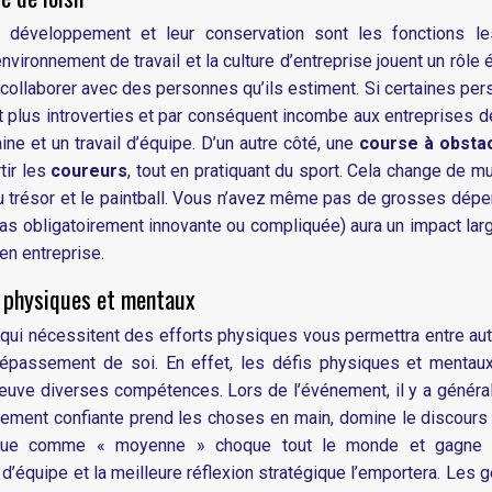
r développement et leur conservation sont les fonctions le
nvironnement de travail et la culture d’entreprise jouent un rôle
 collaborer avec des personnes qu’ils estiment. Si certaines pe
nt plus introverties et par conséquent incombe aux entreprises d
ine et un travail d’équipe. D’un autre côté, une
course à obsta
tir les
coureurs
, tout en pratiquant du sport. Cela change de mu
au trésor et le paintball. Vous n’avez même pas de grosses dép
pas obligatoirement innovante ou compliquée) aura un impact la
en entreprise.
s physiques et mentaux
 qui nécessitent des efforts physiques vous permettra entre au
 dépassement de soi. En effet, les défis physiques et mentau
reuve diverses compétences. Lors de l’événement, il y a génér
ment confiante prend les choses en main, domine le discours e
erçue comme « moyenne » choque tout le monde et gagne l
il d’équipe et la meilleure réflexion stratégique l’emportera. Les 