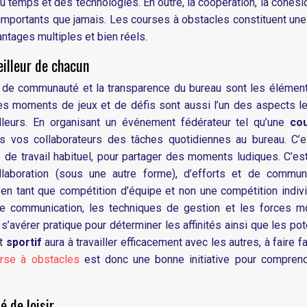
 du temps et des technologies. En outre, la coopération, la cohésio
importants que jamais. Les courses à obstacles constituent un
antages multiples et bien réels.
eilleur de chacun
t de communauté et la transparence du bureau sont les élémen
, les moments de jeux et de défis sont aussi l’un des aspects l
illeurs. En organisant un événement fédérateur tel qu’une
co
 vos collaborateurs des tâches quotidiennes au bureau. C’e
e de travail habituel, pour partager des moments ludiques. C’es
aboration (sous une autre forme), d’efforts et de communi
, en tant que compétition d’équipe et non une compétition indivi
e communication, les techniques de gestion et les forces mo
’avérer pratique pour déterminer les affinités ainsi que les pot
nt
sportif
aura à travailler efficacement avec les autres, à faire f
rse à obstacles
est donc une bonne initiative pour compren
é de loisir