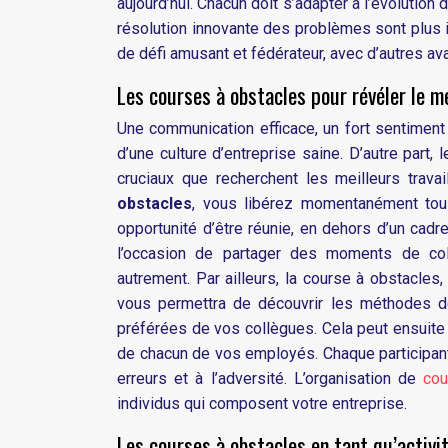
aujourd’hui. Chacun doit s’adapter à l’évolution
résolution innovante des problèmes sont plus 
de défi amusant et fédérateur, avec d’autres av
Les courses à obstacles pour révéler le m
Une communication efficace, un fort sentimen
d’une culture d’entreprise saine. D’autre part
cruciaux que recherchent les meilleurs trava
obstacles
, vous libérez momentanément tous
opportunité d’être réunie, en dehors d’un cadr
l’occasion de partager des moments de coll
autrement. Par ailleurs, la course à obstacles
vous permettra de découvrir les méthodes d
préférées de vos collègues. Cela peut ensuite s
de chacun de vos employés. Chaque participa
erreurs et à l’adversité. L’organisation de
cou
individus qui composent votre entreprise.
Les courses à obstacles en tant qu’activit