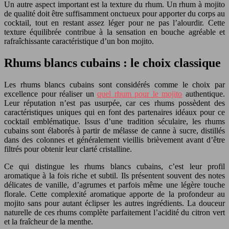
Un autre aspect important est la texture du rhum. Un rhum à mojito
de qualité doit être suffisamment onctueux pour apporter du corps au
cocktail, tout en restant assez léger pour ne pas l’alourdir. Cette
texture équilibrée contribue à la sensation en bouche agréable et
rafraîchissante caractéristique d’un bon mojito.
Rhums blancs cubains : le choix classique
Les rhums blancs cubains sont considérés comme le choix par
excellence pour réaliser un
quel rhum pour le mojito
authentique.
Leur réputation n’est pas usurpée, car ces rhums possèdent des
caractéristiques uniques qui en font des partenaires idéaux pour ce
cocktail emblématique. Issus d’une tradition séculaire, les rhums
cubains sont élaborés à partir de mélasse de canne à sucre, distillés
dans des colonnes et généralement vieillis brièvement avant d’être
filtrés pour obtenir leur clarté cristalline.
Ce qui distingue les rhums blancs cubains, c’est leur profil
aromatique à la fois riche et subtil. Ils présentent souvent des notes
délicates de vanille, d’agrumes et parfois même une légère touche
florale. Cette complexité aromatique apporte de la profondeur au
mojito sans pour autant éclipser les autres ingrédients. La douceur
naturelle de ces rhums complète parfaitement l’acidité du citron vert
et la fraîcheur de la menthe.